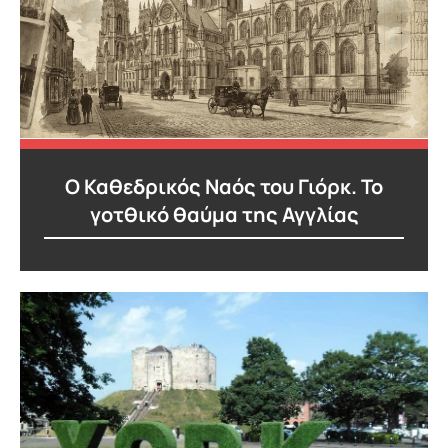
Ευρώπη
Ο Καθεδρικός Ναός του Γιόρκ. Το
γοτθικό θαύμα της Αγγλίας