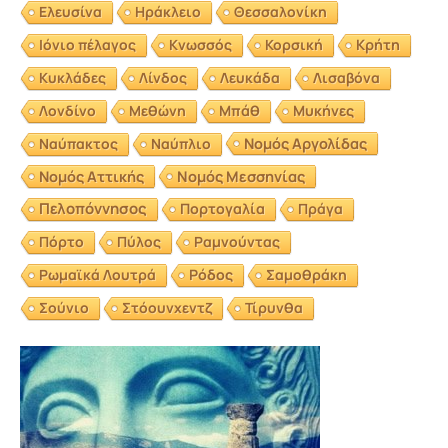
Ελευσίνα
Ηράκλειο
Θεσσαλονίκη
Ιόνιο πέλαγος
Κνωσσός
Κορσική
Κρήτη
Κυκλάδες
Λίνδος
Λευκάδα
Λισαβόνα
Λονδίνο
Μεθώνη
Μπάθ
Μυκήνες
Νομός Αργολίδας
Ναύπακτος
Ναύπλιο
Νομός Αττικής
Νομός Μεσσηνίας
Πελοπόννησος
Πορτογαλία
Πράγα
Πόρτο
Πύλος
Ραμνούντας
Ρωμαϊκά Λουτρά
Ρόδος
Σαμοθράκη
Σούνιο
Στόουνχεντζ
Τίρυνθα