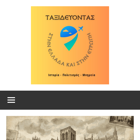
Skip
to
content
Ταξιδεύοντας
Ιστορία
–
στην
Πολιτισμός
–
Ελλάδα
Μνημεία
και
στην