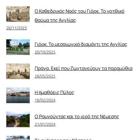
Ο Καθεδρικός Ναός του Γιόρκ. Το γοτθικό
θαύμα της Αγγλίας
28/11/2025
Γιόρκ. Το μεσαιωνικό διαμάντι της Αγγλίας
20/10/2025
Πράγα. Εκεί που ζωντανεύουν τα παραμύθια
28/05/2025
Η ἠμαθόεις Πύλος
18/02/2024
Ο Ραμνούντας και το ιερό της Νέμεσης
21/01/2024