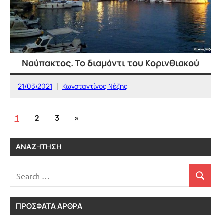
Ναύπακτος. Το διαμάντι του Κορινθιακού
21/03/2021
Κωνσταντίνος Νέζης
1
2
3
Next
»
ΕΛΛΑΔΑ
Σελιδοποίηση
Posts
άρθρων
ΑΝΑΖΉΤΗΣΗ
Search
Search
for:
ΠΡΟΣΦΑΤΑ ΑΡΘΡΑ