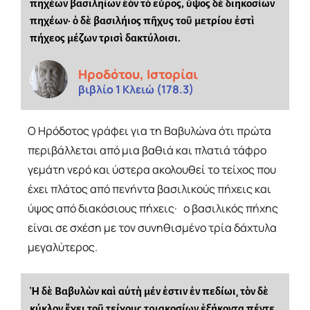
πηχέων βασιληίων ἐὸν τὸ εὖρος, ὕψος δὲ διηκοσίων
πηχέων· ὁ δὲ βασιλήιος πῆχυς τοῦ μετρίου ἐστὶ
πήχεος μέζων τρισὶ δακτύλοισι.
Ηροδότου, Ιστορίαι
βιβλίο 1 Κλειώ (178.3)
Ο Ηρόδοτος γράφει για τη Βαβυλώνα ότι πρώτα
περιβάλλεται από μια βαθιά και πλατιά τάφρο
γεμάτη νερό και ύστερα ακολουθεί το τείχος που
έχει πλάτος από πενήντα βασιλικούς πήχεις και
ύψος από διακόσιους πήχεις· ο βασιλικός πήχης
είναι σε σχέση με τον συνηθισμένο τρία δάχτυλα
μεγαλύτερος.
Ἡ δὲ Βαβυλὼν καὶ αὐτὴ μέν ἐστιν ἐν πεδίωι͵ τὸν δὲ
κύκλον ἔχει τοῦ τείχους τριακοσίων ἑξήκοντα πέντε