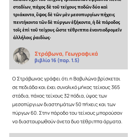
σταδίων͵ πάχος δὲ τοῦ τείχους ποδῶν δύο καὶ
τριάκοντα͵ ὕψος δὲ τῶν μὲν μεσοπυργίων πήχεις
πεντήκοντα τῶν δὲ πύργων ἑξήκοντα͵ ἡ δὲ πάροδος
τοῖς ἐπὶ τοῦ τείχους ὥστε τέθριππα ἐναντιοδρομεῖν
ἀλλήλοις ῥαιδίως·
Στράβωνα, Γεωγραφικά
βιβλίο 16 (παρ. 1.5)
Ο Στράβωνας γράφει ότι η Βαβυλώνα βρίσκεται
σε πεδιάδα και έχει συνολικό μήκος τείχους 365
στάδια, πάχος τείχους 32 πόδια, ύψος των
μεσοπύργιων διαστημάτων 50 πήχεις και των
πύργων 60. Στην πάροδο του τείχους μπορούσαν
να διασταυρωθούν άνετα δυο τέθριππα άρματα.