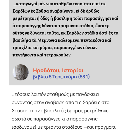
...καταγωγαὶ μέν νυν σταθμῶν τοσαῦται εἰσὶ ἐκ
Σαρδίων ἐς Σοῦσα ἀναβαίνοντι. εἰ δὲ ὀρθῶς
μεμέτρηται ἡ ὁδὸς ἡ βασιληίη τοῖσι παρασάγγῃσι καὶ
ὁ παρασάγγης δύναται τριήκοντα στάδια, ὥσπερ
οὗτός γε δύναται ταῦτα, ἐκ Σαρδίων στάδια ἐστὶ ἐς τὰ
βασιλήια τὰ Μεμνόνια καλεόμενα πεντακόσια καὶ
τρισχίλια καὶ μύρια, παρασαγγέων ἐόντων
πεντήκοντα καὶ τετρακοσίων.
Ηροδότου, Ιστορίαι
βιβλίο 5 Τερψιχόρη (53.1)
…τόσους λοιπόν σταθμούς με πανδοχεία
συναντάς στην ανάβαση από τις Σάρδεις στα
Σούσα· κι αν ο βασιλικός δρόμος μετρήθηκε
σωστά σε παρασάγγες κι ο παρασάγγης
ισοδυναμεί με τριάντα σταδίους —και πράγματι