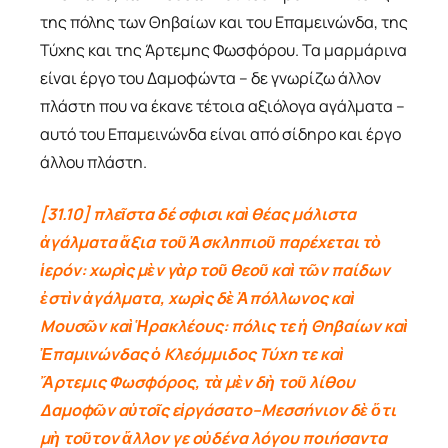
της πόλης των Θηβαίων και του Επαμεινώνδα, της
Τύχης και της Άρτεμης Φωσφόρου. Τα μαρμάρινα
είναι έργο του Δαμοφώντα – δε γνωρίζω άλλον
πλάστη που να έκανε τέτοια αξιόλογα αγάλματα –
αυτό του Επαμεινώνδα είναι από σίδηρο και έργο
άλλου πλάστη.
[31.10] πλεῖστα δέ σφισι καὶ θέας μάλιστα
ἀγάλματα ἄξια τοῦ Ἀσκληπιοῦ παρέχεται τὸ
ἱερόν: χωρὶς μὲν γὰρ τοῦ θεοῦ καὶ τῶν παίδων
ἐστὶν ἀγάλματα, χωρὶς δὲ Ἀπόλλωνος καὶ
Μουσῶν καὶ Ἡρακλέους: πόλις τε ἡ Θηβαίων καὶ
Ἐπαμινώνδας ὁ Κλεόμμιδος Τύχη τε καὶ
Ἄρτεμις Φωσφόρος, τὰ μὲν δὴ τοῦ λίθου
Δαμοφῶν αὐτοῖς εἰργάσατο–Μεσσήνιον δὲ ὅτι
μὴ τοῦτον ἄλλον γε οὐδένα λόγου ποιήσαντα