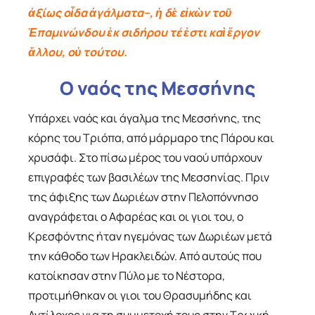
ἀξίως οἶδα ἀγάλματα–, ἡ δὲ εἰκὼν τοῦ
Ἐπαμινώνδου ἐκ σιδήρου τέ ἐστι καὶ ἔργον
ἄλλου, οὐ τούτου.
Ο ναός της Μεσσήνης
Υπάρχει ναός και άγαλμα της Μεσσήνης, της
κόρης του Τριόπα, από μάρμαρο της Πάρου και
χρυσάφι. Στο πίσω μέρος του ναού υπάρχουν
επιγραφές των βασιλέων της Μεσσηνίας. Πριν
της άφιξης των Δωριέων στην Πελοπόννησο
αναγράφεται ο Αφαρέας και οι γιοι του, ο
Κρεσφόντης ήταν ηγεμόνας των Δωριέων μετά
την κάθοδο των Ηρακλειδών. Από αυτούς που
κατοίκησαν στην Πύλο με το Νέστορα,
προτιμήθηκαν οι γιοι του Θρασυμήδης και