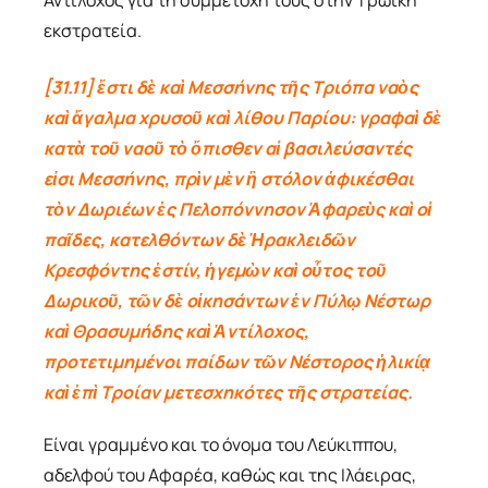
Αντίλοχος για τη συμμετοχή τους στην Τρωική
εκστρατεία.
[31.11] ἔστι δὲ καὶ Μεσσήνης τῆς Τριόπα ναὸς
καὶ ἄγαλμα χρυσοῦ καὶ λίθου Παρίου: γραφαὶ δὲ
κατὰ τοῦ ναοῦ τὸ ὄπισθεν αἱ βασιλεύσαντές
εἰσι Μεσσήνης, πρὶν μὲν ἢ στόλον ἀφικέσθαι
τὸν Δωριέων ἐς Πελοπόννησον Ἀφαρεὺς καὶ οἱ
παῖδες, κατελθόντων δὲ Ἡρακλειδῶν
Κρεσφόντης ἐστίν, ἡγεμὼν καὶ οὗτος τοῦ
Δωρικοῦ, τῶν δὲ οἰκησάντων ἐν Πύλῳ Νέστωρ
καὶ Θρασυμήδης καὶ Ἀντίλοχος,
προτετιμημένοι παίδων τῶν Νέστορος ἡλικίᾳ
καὶ ἐπὶ Τροίαν μετεσχηκότες τῆς στρατείας.
Είναι γραμμένο και το όνομα του Λεύκιππου,
αδελφού του Αφαρέα, καθώς και της Ιλάειρας,