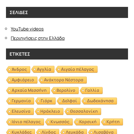
ΣΕΛΊΔΕΣ
YouTube videos
Περιηγήσεις στην Ελλάδα
ΕΤΙΚΈΤΕΣ
Αγγλία
Αιγαίο πέλαγος
Άνδρος
Αμφιάρειο
Ανάκτορο Νέστορα
Αρχαία Μεσσήνη
Βερολίνο
Γαλλία
Γερμανία
Γιόρκ
Δελφοί
Δωδεκάνησα
Ελευσίνα
Ηράκλειο
Θεσσαλονίκη
Ιόνιο πέλαγος
Κνωσσός
Κορσική
Κρήτη
Κυκλάδες
Λίνδος
Λευκάδα
Λισαβόνα