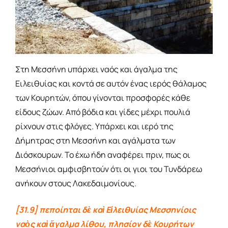
Στη Μεσσήνη υπάρχει ναός και άγαλμα της
Ειλειθυίας και κοντά σε αυτόν ένας ιερός θάλαμος
των Κουρητών, όπου γίνονται προσφορές κάθε
είδους ζώων. Από βόδια και γίδες μέχρι πουλιά
ρίχνουν στις φλόγες. Υπάρχει και ιερό της
Δήμητρας στη Μεσσήνη και αγάλματα των
Διόσκουρων. Το έχω ήδη αναφέρει πριν, πως οι
Μεσσήνιοι αμφισβητούν ότι οι γιοι του Τυνδάρεω
ανήκουν στους Λακεδαιμονίους.
[31.9] πεποίηται δὲ καὶ Εἰλειθυίας Μεσσηνίοις
ναὸς καὶ ἄγαλμα λίθου, πλησίον δὲ Κουρήτων