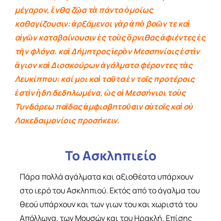
μέγαρον, ἔνθα ζῷα τὰ πάντα ὁμοίως
καθαγίζουσιν: ἀρξάμενοι γὰρ ἀπὸ βοῶν τε καὶ
αἰγῶν καταβαίνουσιν ἐς τοὺς ὄρνιθας ἀφιέντες ἐς
τὴν φλόγα. καὶ Δήμητρος ἱερὸν Μεσσηνίοις ἐστὶν
ἅγιον καὶ Διοσκούρων ἀγάλματα φέροντες τὰς
Λευκίππου: καί μοι καὶ ταῦτα ἐν τοῖς προτέροις
ἐστὶν ἤδη δεδηλωμένα, ὡς οἱ Μεσσήνιοι τοὺς
Τυνδάρεω παῖδας ἀμφισβητοῦσιν αὑτοῖς καὶ οὐ
Λακεδαιμονίοις προσήκειν.
Το Ασκληπιείο
Πάρα πολλά αγάλματα και αξιοθέατα υπάρχουν
στο ιερό του Ασκληπιού. Εκτός από το άγαλμα του
θεού υπάρχουν και των γιων του και χωριστά του
Απόλλωνα, των Μουσών και του Ηρακλή. Επίσης