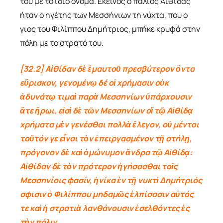
του με το ίδιο όνομα. Εκείνος ο παλιός Αιθίδας
ήταν ο ηγέτης των Μεσσήνιων τη νύχτα, που ο
γιος του Φιλίππου Δημήτριος, μπήκε κρυφά στην
πόλη με το στρατό του.
[32.2] Αἰθίδαν δὲ ἐμαυτοῦ πρεσβύτερον ὄντα
εὕρισκον, γενομένῳ δέ οἱ χρήμασιν οὐκ
ἀδυνάτῳ τιμαὶ παρὰ Μεσσηνίων ὑπάρχουσιν
ἅτε ἥρωι. εἰσὶ δὲ τῶν Μεσσηνίων οἳ τῷ Αἰθίδᾳ
χρήματα μὲν γενέσθαι πολλὰ ἔλεγον, οὐ μέντοι
τοῦτόν γε εἶναι τὸν ἐπειργασμένον τῇ στήλῃ,
πρόγονον δὲ καὶ ὁμώνυμον ἄνδρα τῷ Αἰθίδᾳ:
Αἰθίδαν δὲ τὸν πρότερον ἡγήσασθαι τοῖς
Μεσσηνίοις φασίν, ἡνίκα ἐν τῇ νυκτὶ Δημήτριός
σφισιν ὁ Φιλίππου μηδαμῶς ἐλπίσασιν αὐτός
τε καὶ ἡ στρατιὰ λανθάνουσιν ἐσελθόντες ἐς
τὴν πόλιν.