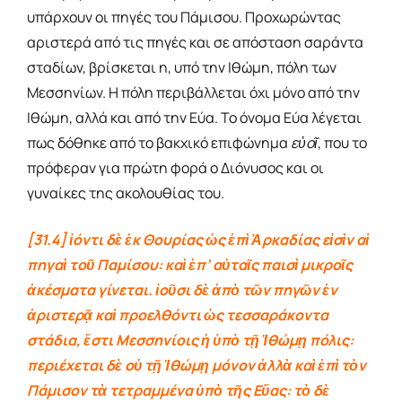
υπάρχουν οι πηγές του Πάμισου. Προχωρώντας
αριστερά από τις πηγές και σε απόσταση σαράντα
σταδίων, βρίσκεται η, υπό την Ιθώμη, πόλη των
Μεσσηνίων. Η πόλη περιβάλλεται όχι μόνο από την
Ιθώμη, αλλά και από την Εύα. Το όνομα Εύα λέγεται
πως δόθηκε από το βακχικό επιφώνημα
εὐοῖ
, που το
πρόφεραν για πρώτη φορά ο Διόνυσος και οι
γυναίκες της ακολουθίας του.
[31.4] ἰόντι δὲ ἐκ Θουρίας ὡς ἐπὶ Ἀρκαδίας εἰσὶν αἱ
πηγαὶ τοῦ Παμίσου: καὶ ἐπ’ αὐταῖς παισὶ μικροῖς
ἀκέσματα γίνεται.
ἰοῦσι δὲ ἀπὸ τῶν πηγῶν ἐν
ἀριστερᾷ καὶ προελθόντι ὡς τεσσαράκοντα
στάδια, ἔστι Μεσσηνίοις ἡ ὑπὸ τῇ Ἰθώμῃ πόλις:
περιέχεται δὲ οὐ τῇ Ἰθώμῃ μόνον ἀλλὰ καὶ ἐπὶ τὸν
Πάμισον τὰ τετραμμένα ὑπὸ τῆς Εὔας: τὸ δὲ