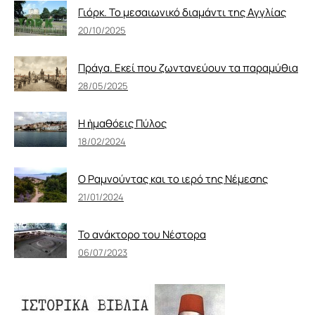
Γιόρκ. Το μεσαιωνικό διαμάντι της Αγγλίας
20/10/2025
Πράγα. Εκεί που ζωντανεύουν τα παραμύθια
28/05/2025
Η ἠμαθόεις Πύλος
18/02/2024
Ο Ραμνούντας και το ιερό της Νέμεσης
21/01/2024
Το ανάκτορο του Νέστορα
06/07/2023