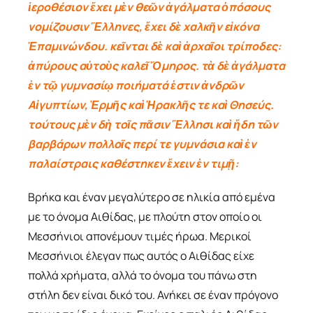
ἱεροθέσιον ἔχει μὲν θεῶν ἀγάλματα ὁπόσους
νομίζουσιν Ἕλληνες, ἔχει δὲ χαλκῆν εἰκόνα
Ἐπαμινώνδου. κεῖνται δὲ καὶ ἀρχαῖοι τρίποδες:
ἀπύρους αὐτοὺς καλεῖ Ὅμηρος. τὰ δὲ ἀγάλματα
ἐν τῷ γυμνασίῳ ποιήματά ἐστιν ἀνδρῶν
Αἰγυπτίων, Ἑρμῆς καὶ Ἡρακλῆς τε καὶ Θησεύς.
τούτους μὲν δὴ τοῖς πᾶσιν Ἕλλησι καὶ ἤδη τῶν
βαρβάρων πολλοῖς περί τε γυμνάσια καὶ ἐν
παλαίστραις καθέστηκεν ἔχειν ἐν τιμῇ:
Βρήκα και έναν μεγαλύτερο σε ηλικία από εμένα
με το όνομα Αιθίδας, με πλούτη στον οποίο οι
Μεσσήνιοι απονέμουν τιμές ήρωα. Μερικοί
Μεσσήνιοι έλεγαν πως αυτός ο Αιθίδας είχε
πολλά χρήματα, αλλά το όνομα του πάνω στη
στήλη δεν είναι δικό του. Ανήκει σε έναν πρόγονο