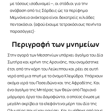
με τόσους ισοδυναμεί—, οι στάδιοι για την
ανάβαση από τις Σάρδεις ώς τα περίφημα
Μεμνόνεια ανάκτορα είναι δεκατρείς χιλιάδες
πεντακόσιοι (αφού έχουμε τετρακόσιους πενήντα
παρασάγγες)·
Περιγραφή των μνημείων
Στην αγορά των Μεσσηνίων υπάρχει άγαλμα του Δία
Σωτήρα και κρήνη της Αρσινόης, που ονομάστηκε
έτσι από την κόρη του Λεύκιππου και ρέει σε αυτή
νερό από μια πηγή με το όνομα Κλεψύδρα. Υπάρχουν
ακόμα ιερά του Ποσειδώνα και της Αφροδίτης. Και
ένα άγαλμα της Μητέρας των θεών από Παριανό
μάρμαρο, έργο του Δαμοφώντα, ο οποίος ένωσε με
μεγάλη ακρίβεια τα ελεφάντινα μέρη του Δία της
Ολυμπίας που είχαν ραγίσει. Και τιμήθηκε από τους