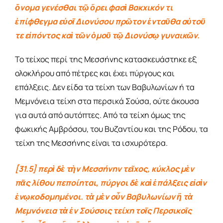
ὄνομα γενέσθαι τῷ ὄρει φασὶ Βακχικόν τι
ἐπίφθεγμα εὐοῖ Διονύσου πρῶτον ἐνταῦθα αὐτοῦ
τε εἰπόντος καὶ τῶν ὁμοῦ τῷ Διονύσῳ γυναικῶν.
Το τείχος περί της Μεσσήνης κατασκευάστηκε εξ
ολοκλήρου από πέτρες και έχει πύργους και
επάλξεις. Δεν είδα τα τείχη των Βαβυλωνίων ή τα
Μεμνόνεια τείχη στα περσικά Σούσα, ούτε άκουσα
για αυτά από αυτόπτες. Από τα τείχη όμως της
φωκικής Αμβρόσου, του Βυζαντίου και της Ρόδου, τα
τείχη της Μεσσήνης είναι τα ισχυρότερα.
[31.5] περὶ δὲ τὴν Μεσσήνην τεῖχος, κύκλος μὲν
πᾶς λίθου πεποίηται, πύργοι δὲ καὶ ἐπάλξεις εἰσὶν
ἐνῳκοδομημένοι. τὰ μὲν οὖν Βαβυλωνίων ἢ τὰ
Μεμνόνεια τὰ ἐν Σούσοις τείχη τοῖς Περσικοῖς