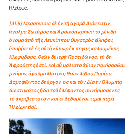
Ηλείους.
[31.6] Μεσσηνίοις δὲ ἐν τῇ ἀγορᾷ Διός ἐστιν
ἄγαλμα Σωτῆρος καὶ Ἀρσινόη κρήνη: τὸ μὲν δὴ
ὄνομα ἀπὸ τῆς Λευκίππου θυγατρὸς εἴληφεν,
ὑποῤῥεῖ δὲ ἐς αὐτὴν ὕδωρ ἐκ πηγῆς καλουμένης
Κλεψύδρας. θεῶν δὲ ἱερὰ Ποσειδῶνος, τὸ δὲ
Ἀφροδίτης ἐστί: καὶ οὗ μάλιστα ἄξιον ποιήσασθαι
μνήμην, ἄγαλμα Μητρὸς θεῶν λίθου Παρίου,
Δαμοφῶντος δὲ ἔργον, ὃς καὶ τὸν Δία ἐν Ὀλυμπίᾳ
διεστηκότος ἤδη τοῦ ἐλέφαντος συνήρμοσεν ἐς
τὸ ἀκριβέστατον: καί οἱ δεδομέναι τιμαὶ παρὰ
Ἠλείων εἰσί.