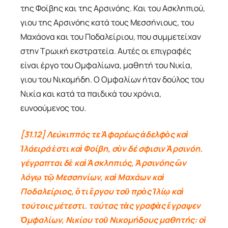
της Φοίβης και της Αρσινόης. Και του Ασκληπιού,
γιου της Αρσινόης κατά τους Μεσσήνιους, του
Μαχάονα και του Ποδαλείριου, που συμμετείχαν
στην Τρωική εκστρατεία. Αυτές οι επιγραφές
είναι έργο του Ομφαλίωνα, μαθητή του Νικία,
γιου του Νικομήδη. Ο Ομφαλίων ήταν δούλος του
Νικία και κατά τα παιδικά του χρόνια,
ευνοούμενος του.
[31.12] Λεύκιππός τε Ἀφαρέως ἀδελφὸς καὶ
Ἱλάειρά ἐστι καὶ Φοίβη, σὺν δέ σφισιν Ἀρσινόη.
γέγραπται δὲ καὶ Ἀσκληπιός, Ἀρσινόης ὢν
λόγῳ τῷ Μεσσηνίων, καὶ Μαχάων καὶ
Ποδαλείριος, ὅτι ἔργου τοῦ πρὸς Ἰλίῳ καὶ
τούτοις μέτεστι. ταύτας τὰς γραφὰς ἔγραψεν
Ὀμφαλίων, Νικίου τοῦ Νικομήδους μαθητής: οἱ