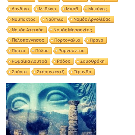
Λονδίνο
Μεθώνη
Μπάθ
Μυκήνες
Νομός Αργολίδας
Ναύπακτος
Ναύπλιο
Νομός Αττικής
Νομός Μεσσηνίας
Πελοπόννησος
Πορτογαλία
Πράγα
Πόρτο
Πύλος
Ραμνούντας
Ρωμαϊκά Λουτρά
Ρόδος
Σαμοθράκη
Σούνιο
Στόουνχεντζ
Τίρυνθα