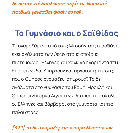
δὲ αὐτὸν καὶ δουλεῦσαι παρὰ τῷ Νικίᾳ καὶ
παιδικὰ γενέσθαι φασὶν αὐτοῦ.
Το Γυμνάσιο και ο Σαϊθίδας
Το ονομαζόμενο από τους Μεσσήνιους ιεροθύσιο
έχει αγάλματα των θεών στους οποίους
πιστεύουν οι Έλληνες και χάλκινο ανδριάντα του
Επαμεινώνδα. Υπάρχουν και αρχαίοι τρίποδες,
που ο Όμηρος ονομάζει “απύρους”. Τα δε
αγάλματα στο γυμνάσιο του Ερμή, Ηρακλή και
Θησέα είναι έργα Αιγυπτίων. Αυτούς τιμούν όλοι
οι Έλληνες και βάρβαροι στα γυμνάσια και τις
παλαίστρες.
[32.1] τὸ δὲ ὀνομαζόμενον παρὰ Μεσσηνίων