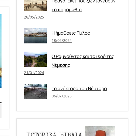
Πράγα. Εκεί που ζωντανεύουν
τα παραμύθια
28/05/2025
Η ἠμαθόεις Πύλος
18/02/2024
Ο Ραμνούντας και το ιερό της
Νέμεσης
21/01/2024
Το ανάκτορο του Νέστορα
06/07/2023