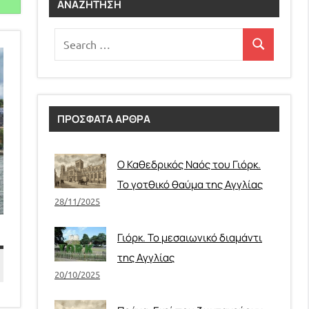
ΑΝΑΖΉΤΗΣΗ
Ε
Search
Search
for:
ΠΡΟΣΦΑΤΑ ΑΡΘΡΑ
Ο Καθεδρικός Ναός του Γιόρκ.
Το γοτθικό θαύμα της Αγγλίας
28/11/2025
Γιόρκ. Το μεσαιωνικό διαμάντι
της Αγγλίας
20/10/2025