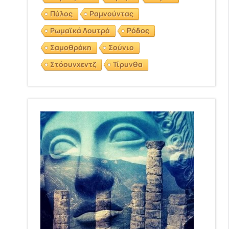
Πύλος
Ραμνούντας
Ρωμαϊκά Λουτρά
Ρόδος
Σαμοθράκη
Σούνιο
Στόουνχεντζ
Τίρυνθα