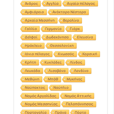
Αγγλία
Αιγαίο πέλαγος
Άνδρος
Αμφιάρειο
Ανάκτορο Νέστορα
Αρχαία Μεσσήνη
Βερολίνο
Γαλλία
Γερμανία
Γιόρκ
Δελφοί
Δωδεκάνησα
Ελευσίνα
Ηράκλειο
Θεσσαλονίκη
Ιόνιο πέλαγος
Κνωσσός
Κορσική
Κρήτη
Κυκλάδες
Λίνδος
Λευκάδα
Λισαβόνα
Λονδίνο
Μεθώνη
Μπάθ
Μυκήνες
Ναύπακτος
Ναύπλιο
Νομός Αργολίδας
Νομός Αττικής
Νομός Μεσσηνίας
Πελοπόννησος
Πορτογαλία
Πράγα
Πόρτο