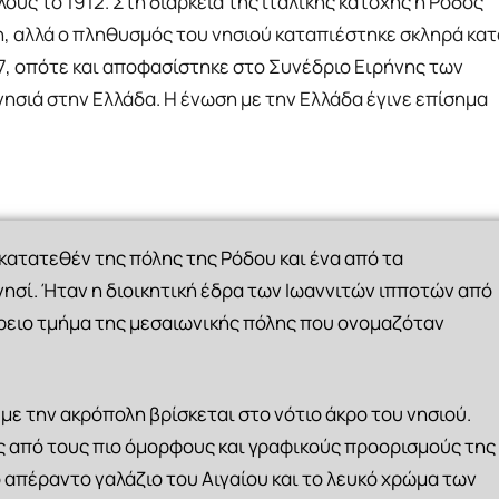
ούς το 1912. Στη διάρκεια της ιταλικής κατοχής η Ρόδος
ξη, αλλά ο πληθυσμός του νησιού καταπιέστηκε σκληρά κατ
947, οπότε και αποφασίστηκε στο Συνέδριο Ειρήνης των
νησιά στην Ελλάδα. Η ένωση με την Ελλάδα έγινε επίσημα
 κατατεθέν της πόλης της Ρόδου και ένα από τα
ησί. Ήταν η διοικητική έδρα των Ιωαννιτών ιπποτών από
όρειο τμήμα της μεσαιωνικής πόλης που ονομαζόταν
με την ακρόπολη βρίσκεται στο νότιο άκρο του νησιού.
ας από τους πιο όμορφους και γραφικούς προορισμούς της
 απέραντο γαλάζιο του Αιγαίου και το λευκό χρώμα των