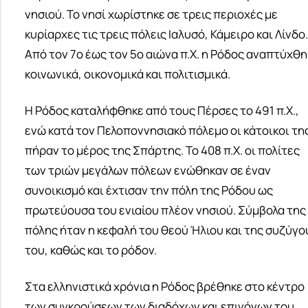
νησιού. Το νησί χωρίστηκε σε τρεις περιοχές με
κυρίαρχες τις τρεις πόλεις Ιαλυσό, Κάμειρο και Λίνδο.
Από τον 7ο έως τον 5ο αιώνα π.Χ. η Ρόδος αναπτύχθη
κοινωνικά, οικονομικά και πολιτισμικά.
Η Ρόδος καταλήφθηκε από τους Πέρσες το 491 π.Χ.,
ενώ κατά τον Πελοποννησιακό πόλεμο οι κάτοικοι τη
πήραν το μέρος της Σπάρτης. Το 408 π.Χ. οι πολίτες
των τριών μεγάλων πόλεων ενώθηκαν σε έναν
συνοικισμό και έχτισαν την πόλη της Ρόδου ως
πρωτεύουσα του ενιαίου πλέον νησιού. Σύμβολα της
πόλης ήταν η κεφαλή του θεού Ήλιου και της συζύγο
του, καθώς και το ρόδον.
Στα ελληνιστικά χρόνια η Ρόδος βρέθηκε στο κέντρο
των συγκρούσεων των διαδόχων και επιγόνων του