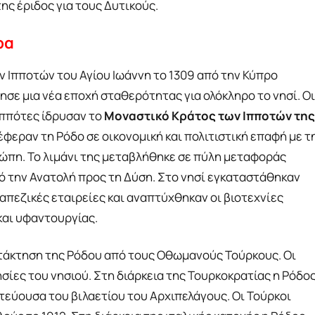
ης έριδος για τους Δυτικούς.
ρα
ν Ιπποτών του Αγίου Ιωάννη το 1309 από την Κύπρο
σε μια νέα εποχή σταθερότητας για ολόκληρο το νησί. Οι
ιππότες ίδρυσαν το
Μοναστικό Κράτος των Ιπποτών της
έφεραν τη Ρόδο σε οικονομική και πολιτιστική επαφή με τ
ώπη. Το λιμάνι της μεταβλήθηκε σε πύλη μεταφοράς
 την Ανατολή προς τη Δύση. Στο νησί εγκαταστάθηκαν
απεζικές εταιρείες και αναπτύχθηκαν οι βιοτεχνίες
και υφαντουργίας.
κατάκτηση της Ρόδου από τους Οθωμανούς Τούρκους. Οι
ησίες του νησιού. Στη διάρκεια της Τουρκοκρατίας η Ρόδο
τεύουσα του βιλαετίου του Αρχιπελάγους. Οι Τούρκοι