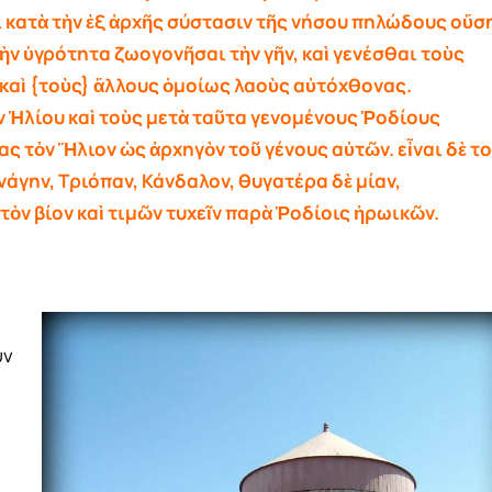
ι κατὰ τὴν ἐξ ἀρχῆς σύστασιν τῆς νήσου πηλώδους οὔσ
λὴν ὑγρότητα ζωογονῆσαι τὴν γῆν, καὶ γενέσθαι τοὺς
 καὶ {τοὺς} ἄλλους ὁμοίως λαοὺς αὐτόχθονας.
ν Ἡλίου καὶ τοὺς μετὰ ταῦτα γενομένους Ῥοδίους
ς τὸν Ἥλιον ὡς ἀρχηγὸν τοῦ γένους αὐτῶν. εἶναι δὲ τ
νάγην, Τριόπαν, Κάνδαλον, θυγατέρα δὲ μίαν,
ὸν βίον καὶ τιμῶν τυχεῖν παρὰ Ῥοδίοις ἡρωικῶν.
ύν