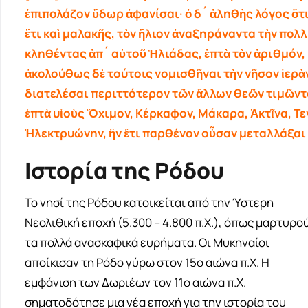
ἐπιπολάζον ὕδωρ ἀφανίσαι· ὁ δ´ ἀληθὴς λόγος ὅτ
ἔτι καὶ μαλακῆς, τὸν ἥλιον ἀναξηράναντα τὴν πολ
κληθέντας ἀπ´ αὐτοῦ Ἡλιάδας, ἑπτὰ τὸν ἀριθμόν,
ἀκολούθως δὲ τούτοις νομισθῆναι τὴν νῆσον ἱερὰ
διατελέσαι περιττότερον τῶν ἄλλων θεῶν τιμῶντα
ἑπτὰ υἱοὺς Ὄχιμον, Κέρκαφον, Μάκαρα, Ἀκτῖνα, Τε
Ἠλεκτρυώνην, ἣν ἔτι παρθένον οὖσαν μεταλλάξαι τ
Ιστορία της Ρόδου
Το νησί της Ρόδου κατοικείται από την Ύστερη
Νεολιθική εποχή (5.300 – 4.800 π.Χ.), όπως μαρτυρο
τα πολλά ανασκαφικά ευρήματα. Οι Μυκηναίοι
αποίκισαν τη Ρόδο γύρω στον 15ο αιώνα π.Χ. Η
εμφάνιση των Δωριέων τον 11ο αιώνα π.Χ.
σηματοδότησε μια νέα εποχή για την ιστορία του