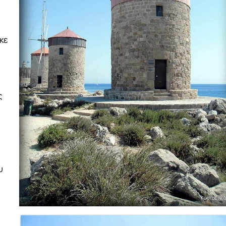
κε
ς
υ