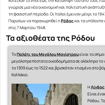
κατείχαν το νησί έως την κατάληψη του από τους Ιταλ
γνώρισε μια νέα οικονομική και πολιτιστική ανάπτυ
τη φασιστική περίοδο. Οι Ιταλοί έμειναν μέχρι το 1
Παρισίων να παραχωρηθεί η
Ρόδος
και τα υπόλοιπα 
στις 7 Μαρτίου 1948.
Τα αξιοθέατα της Ρόδου
Το
Παλάτι του Μεγάλου Μαγίστρου
είναι το σήμα
μεγαλοπρεπέστατα οικοδομήματα σε ολόκληρο το ν
το 1309 έως το 1522 και βρισκόταν χτισμένο στο β
Κολλάκιο.
Η
Λίνδος
Είναι έν
Ρόδου. Το