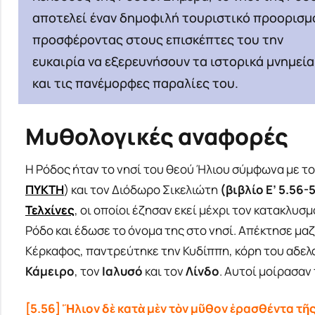
αποτελεί έναν δημοφιλή τουριστικό προορισμ
προσφέροντας στους επισκέπτες του την
ευκαιρία να εξερευνήσουν τα ιστορικά μνημεία
και τις πανέμορφες παραλίες του.
Μυθολογικές αναφορές
Η Ρόδος ήταν το νησί του θεού Ήλιου σύμφωνα με τ
ΠΥΚΤΗ
) και τον Διόδωρο Σικελιώτη
(βιβλίο Ε’ 5.56-
Τελχίνες
, οι οποίοι έζησαν εκεί μέχρι τον κατακλυσ
Ρόδο και έδωσε το όνομα της στο νησί. Απέκτησε μαζί
Κέρκαφος, παντρεύτηκε την Κυδίππη, κόρη του αδελφ
Κάμειρο
, τον
Ιαλυσό
και τον
Λίνδο
. Αυτοί μοίρασαν 
[5.56] Ἥλιον δὲ κατὰ μὲν τὸν μῦθον ἐρασθέντα τῆ