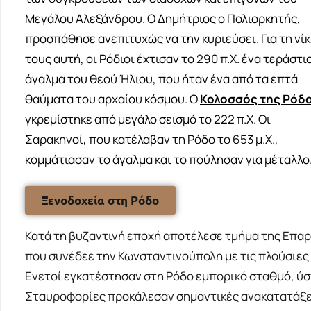
Μεγάλου Αλεξάνδρου. Ο Δημήτριος ο Πολιορκητής,
προσπάθησε ανεπιτυχώς να την κυριεύσει. Για τη νί
τους αυτή, οι Ρόδιοι έχτισαν το 290 π.Χ. ένα τεράστι
άγαλμα του θεού Ήλιου, που ήταν ένα από τα επτά
θαύματα του αρχαίου κόσμου. Ο
Κολοσσός της Ρόδ
γκρεμίστηκε από μεγάλο σεισμό το 222 π.Χ. Οι
Σαρακηνοί, που κατέλαβαν τη Ρόδο το 653 μ.Χ.,
κομμάτιασαν το άγαλμα και το πούλησαν για μέταλλο
Ξενοδοχεία στη Ρόδο
Κατά τη βυζαντινή εποχή αποτέλεσε τμήμα της Επαρ
που συνέδεε την Κωνσταντινούπολη με τις πλούσιες ε
Ενετοί εγκατέστησαν στη Ρόδο εμπορικό σταθμό, ύσ
Σταυροφορίες προκάλεσαν σημαντικές ανακατατάξεις