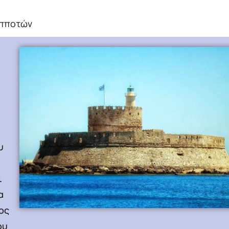
ιπποτών
ί
υ
ι
α
ος
ου