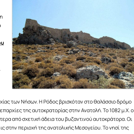
κη
ο
ου
.
χίας των Νήσων. Η Ρόδος βρισκόταν στο θαλάσσιο δρόμο
παρχίες της αυτοκρατορίας στην Ανατολή. Το 1082 μ.Χ. ο
τερα από σχετική άδεια του βυζαντινού αυτοκράτορα. Οι
 στην περιοχή της ανατολικής Μεσογείου. Το νησί της