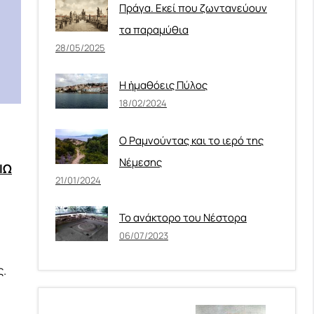
Πράγα. Εκεί που ζωντανεύουν
τα παραμύθια
28/05/2025
Η ἠμαθόεις Πύλος
18/02/2024
Ο Ραμνούντας και το ιερό της
Νέμεσης
ΙΩ
21/01/2024
Το ανάκτορο του Νέστορα
06/07/2023
ς.