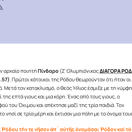
ό,
ον αρχαίο ποιητή
Πίνδαρο
(Ζ’ Ολυμπιόνικος
ΔΙΑΓΟΡΑ ΡΟΔ
5.57)
. Πρώτοι κάτοικοι της Ρόδου θεωρούνταν ότι ήταν οι
μό. Μετά τον κατακλυσμό, ο θεός Ήλιος έσμιξε με τη νύμφη
 της επτά γιους και μια κόρη. Ένας από τους γιους, ο
ού του Όχιμου και απέκτησε μαζί της τρία παιδιά. Τον
το νησί σε τρία μέρη και έκτισαν μια πόλη με το όνομα του
ς Ῥόδου τήν τε νῆσον ἀπ´ αὐτῆς ὀνομάσαι Ῥόδον καὶ τὸ