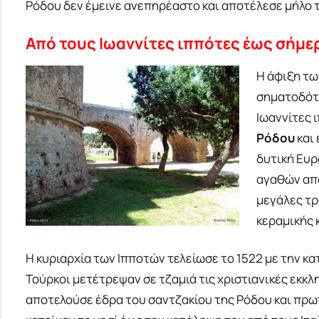
Ρόδου δεν έμεινε ανεπηρέαστο και αποτέλεσε μήλο τ
Από τους Ιωαννίτες ιππότες έως σήμε
Η άφιξη τω
σηματοδότη
Ιωαννίτες 
Ρόδου
και 
δυτική Ευρ
αγαθών από
μεγάλες τρ
κεραμικής 
Η κυριαρχία των Ιπποτών τελείωσε το 1522 με την 
Τούρκοι μετέτρεψαν σε τζαμιά τις χριστιανικές εκκλ
αποτελούσε έδρα του σαντζακίου της Ρόδου και πρω