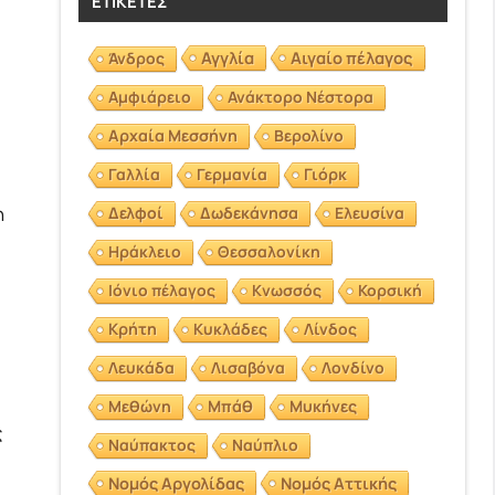
ΕΤΙΚΈΤΕΣ
Αγγλία
Αιγαίο πέλαγος
Άνδρος
Αμφιάρειο
Ανάκτορο Νέστορα
Αρχαία Μεσσήνη
Βερολίνο
Γαλλία
Γερμανία
Γιόρκ
η
Δελφοί
Δωδεκάνησα
Ελευσίνα
Ηράκλειο
Θεσσαλονίκη
Ιόνιο πέλαγος
Κνωσσός
Κορσική
Κρήτη
Κυκλάδες
Λίνδος
Λευκάδα
Λισαβόνα
Λονδίνο
Μεθώνη
Μπάθ
Μυκήνες
ς
Ναύπακτος
Ναύπλιο
Νομός Αργολίδας
Νομός Αττικής