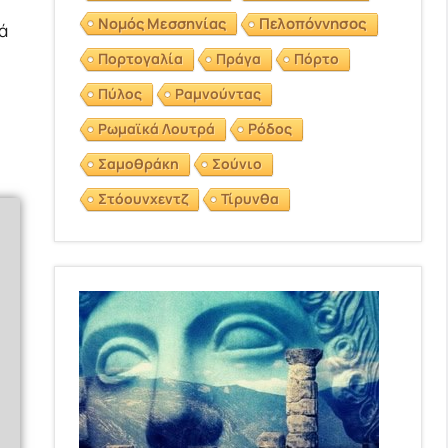
Νομός Μεσσηνίας
Πελοπόννησος
ά
Πορτογαλία
Πράγα
Πόρτο
Πύλος
Ραμνούντας
Ρωμαϊκά Λουτρά
Ρόδος
Σαμοθράκη
Σούνιο
Στόουνχεντζ
Τίρυνθα