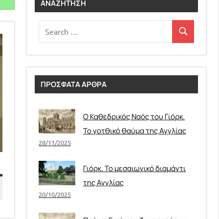
ΑΝΑΖΉΤΗΣΗ
Ε
Search
Search
for:
ΠΡΟΣΦΑΤΑ ΑΡΘΡΑ
Ο Καθεδρικός Ναός του Γιόρκ.
Το γοτθικό θαύμα της Αγγλίας
28/11/2025
Γιόρκ. Το μεσαιωνικό διαμάντι
της Αγγλίας
20/10/2025