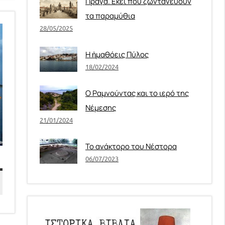
Πράγα. Εκεί που ζωντανεύουν
τα παραμύθια
28/05/2025
Η ἠμαθόεις Πύλος
18/02/2024
Ο Ραμνούντας και το ιερό της
Νέμεσης
21/01/2024
Το ανάκτορο του Νέστορα
06/07/2023