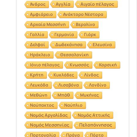
Αγγλία
Αιγαίο πέλαγος
Άνδρος
Αμφιάρειο
Ανάκτορο Νέστορα
Αρχαία Μεσσήνη
Βερολίνο
Γαλλία
Γερμανία
Γιόρκ
Δελφοί
Δωδεκάνησα
Ελευσίνα
Ηράκλειο
Θεσσαλονίκη
Ιόνιο πέλαγος
Κνωσσός
Κορσική
Κρήτη
Κυκλάδες
Λίνδος
Λευκάδα
Λισαβόνα
Λονδίνο
Μεθώνη
Μπάθ
Μυκήνες
Ναύπακτος
Ναύπλιο
Νομός Αργολίδας
Νομός Αττικής
Νομός Μεσσηνίας
Πελοπόννησος
Πορτογαλία
Πράγα
Πόρτο