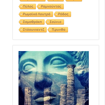
Πύλος
Ραμνούντας
Ρωμαϊκά Λουτρά
Ρόδος
Σαμοθράκη
Σούνιο
Στόουνχεντζ
Τίρυνθα