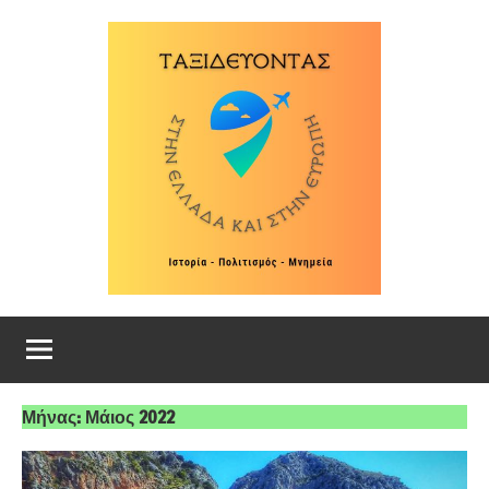
Skip
to
content
Ταξιδεύοντας
Ιστορία
–
στην
Πολιτισμός
–
Ελλάδα
Μνημεία
Μήνας:
Μάιος 2022
και
στην