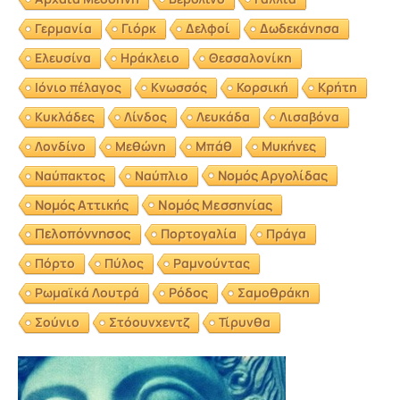
Γερμανία
Γιόρκ
Δελφοί
Δωδεκάνησα
Ελευσίνα
Ηράκλειο
Θεσσαλονίκη
Ιόνιο πέλαγος
Κνωσσός
Κορσική
Κρήτη
Κυκλάδες
Λίνδος
Λευκάδα
Λισαβόνα
Λονδίνο
Μεθώνη
Μπάθ
Μυκήνες
Νομός Αργολίδας
Ναύπακτος
Ναύπλιο
Νομός Αττικής
Νομός Μεσσηνίας
Πελοπόννησος
Πορτογαλία
Πράγα
Πόρτο
Πύλος
Ραμνούντας
Ρωμαϊκά Λουτρά
Ρόδος
Σαμοθράκη
Σούνιο
Στόουνχεντζ
Τίρυνθα